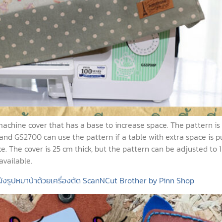
 machine cover that has a base to increase space. The pattern is
nd GS2700 can use the pattern if a table with extra space is p
e. The cover is 25 cm thick, but the pattern can be adjusted to 
vailable.
นังรูปหมาป่าด้วยเครื่องตัด ScanNCut Brother by Pinn Shop