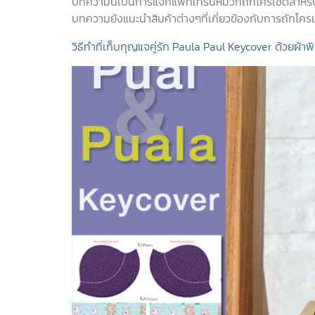
บทความนี้เป็นการแจกแพทเทิร์นหมวกถักโครเชต์สำหรับ
บทความยังแนะนำสินค้าต่างๆที่เกี่ยวข้องกับการถักโครเชต
วิธีทำที่เก็บกุญแจคู่รัก Paula Paul Keycover ด้วยผ