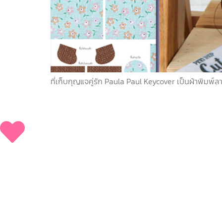
ที่เก็บกุญแจคู่รัก Paula Paul Keycover เป็นผ้าพิมพ