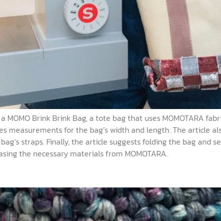
e a MOMO Brink Brink Bag, a tote bag that uses MOMOTARA fabric
 measurements for the bag’s width and length. The article als
s straps. Finally, the article suggests folding the bag and sewi
hasing the necessary materials from MOMOTARA.