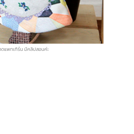
าดแพทเทิร์น มีคลิปสอนค่ะ