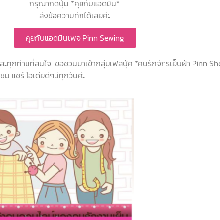
กรุณากดปุ่ม *คุยกับแอดมิน*
ส่งข้อความทักได้เลยค่ะ
คุยกับแอดมินเพจ Pinn Sewing
 และทุกท่านที่สนใจ ขอชวนมาเข้ากลุ่มเฟสบุ้ค *คนรักจักรเย็บผ้า Pinn S
ม แชร์ ไอเดียดีๆมีทุกวันค่ะ