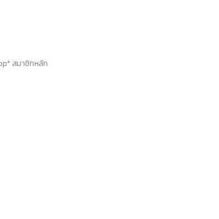
hop* สมาชิกหลัก