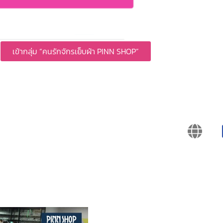
เข้ากลุ่ม “คนรักจักรเย็บผ้า PINN SHOP”