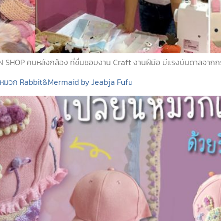
NN SHOP คนหลังกล้อง ที่ชื่นชอบงาน Craft งานฝีมือ มีแรงบันดาลจากก
 เป็นหมวก Rabbit&Mermaid by Jeabja Fufu