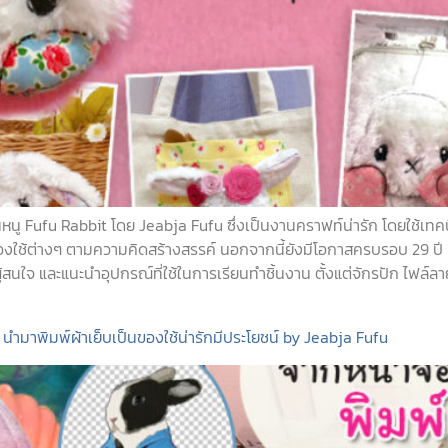
ขนหนู Fufu Rabbit โดย Jeabja Fufu ซึ่งเป็นงานคราฟท์น่ารัก โดยใช้
อของใช้ต่างๆ ตามความคิดสร้างสรรค์ นอกจากนี้ยังมีโอกาสครบรอบ 29 ป
นใจ และแนะนำอุปกรณ์ที่ใช้ในการเรียนทำชิ้นงาน ตั้งแต่จักรปัก ไฟล์ล
ำมาพิมพ์ผ้าเย็บเป็นของใช้น่ารักมีประโยชน์ by Jeabja Fufu