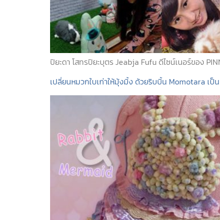
ปิยะดา โสทรปิยะบุตร Jeabja Fufu ดีไซน์เนอร์ของ PI
เปลี่ยนหมวกใบเก่าให้มุ้งมิ้ง ด้วยริบบิ้น Momotara