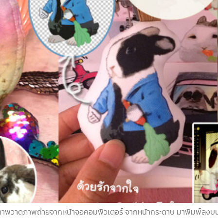
พวาดภาพถ่ายจากหน้าจอคอมพิวเตอร์ จากหน้ากระดาษ มาพิมพ์ลงบนผ้า แ