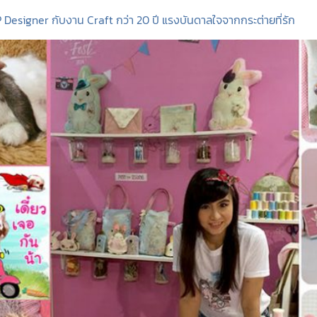
 Designer กับงาน Craft กว่า 20 ปี แรงบันดาลใจจากกระต่ายที่รัก