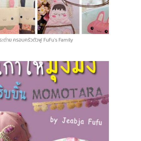
ระต่าย ครอบครัวตัวฟู FuFu’s Family