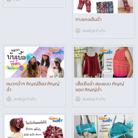
กางเกงเย็นฉ่ำ
Jeabja Fufu
หมวกฉ่ำๆ ภิญญ์ช็อป ภิญญ์
เสื้อเย็นฉ่ำ สองแบบ ภิญญ์
ฉ่ำ
ชอป ภิญญ์ฉ่ำ
Jeabja Fufu
Jeabja Fufu