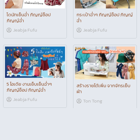
โดนัทเย็นฉ่ำ ภิญญ์ช็อป
กระเป๋าฉ่ำๆ ภิญญ์ช็อป ภิญญ์
ภิญญ์ฉ่ำ
ฉ่ำ
Jeabja Fufu
Jeabja Fufu
5 ไอเดีย งานเย็บเย็นฉ่ำๆ
สร้างรายได้เพิ่ม จากจักรเย็บ
ภิญญ์ช็อป ภิญญ์ฉ่ำ
ผ้า
Jeabja Fufu
Ton Tong