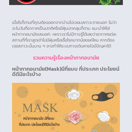
เมื่อไรก็ตามที่คุณต้องออกจากบ้านไปเจอมลภาวะภายนอก ไม่ว่า
จะในวันที่อากาศเป็นปกติหรือมีฝุ่นปกคลุมก็ตาม แนะนำให้ใส่
หน้ากากอนามัยเสมอค่ะ เพราะเราไม่มีทางรู้ได้เลยว่าอากาศแต่ละ
สถานที่ที่เราสูดเข้าไปมีฝุ่นหรือเชื้อโรคมากน้อยแค่ไหน หากต้อง
เจอสภาวะนั้นนาน ๆ อาจทำให้ระบบทางเดินหายใจมีปัญหาได้
รวมความรู้เรื่องหน้ากากอนามัย
หน้ากากอนามัย(Mask)มีกี่แบบ กี่ประเภท ประโยชน์
ดีดีมีอะไรบ้าง