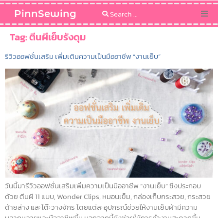
PinnSewing
Categories
Tag:
ตีนผีเย็บรังดุม
รีวิวออฟชั่นเสริม เพิ่มเติมความเป็นมืออาชีพ “งานเย็บ”
Blog
Sewing Pattern
วันนี้มารีวิวออฟชั่นเสริมเพิ่มความเป็นมืออาชีพ “งานเย็บ” ซึ่งประกอบ
ด้วย ตีนผี 11 แบบ, Wonder Clips, หมอนเข็ม, กล่องเก็บกระสวย, กระสวย
ด้ายล่าง และโต๊ะวางจักร โดยแต่ละอุปกรณ์ช่วยให้งานเย็บผ้ามีความ
หลากหลายและมืออาชีพขึ้น นอกจากนี้ยังช่วยให้การทำงานสะดวกขึ้น