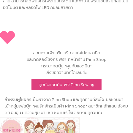
ลาย สามารถลดฟันจักรเพื่อเย็บกระดุม และทำงานฟรีโมชั่นได้ มีที่สนเข็ม
อัตโนมัติ และหลอดไฟ LED ถนอมสายตา
สอบถามเพิ่มเติม หรือ สนใจไปชมสาธิต
และทดลองใช้จักร ฟรี!! ที่หน้าร้าน Pinn Shop
กรุณากดปุ่ม *คุยกับแอดมิน*
ส่งข้อความทักได้เลยค่ะ
คุยกับแอดมินเพจ Pinn Sewing
สำหรับผู้ใช้จักรเย็บผ้าจาก Pinn Shop และทุกท่านที่สนใจ ขอชวนมา
เข้ากลุ่มเฟสบุ้ค *คนรักจักรเย็บผ้า Pinn Shop* สมาชิกหลักแสน สังคม
ดีๆ อบอุ่น มีความสุข มาแชท ชม แชร์ ไอเดียดีๆมีทุกวันค่ะ