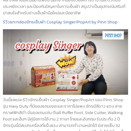
ประหยัดเวลา และป้องกันปัญหาในการเย็บผ้า สรุปว่าเป็นอุปกรณ์เสริมที่
น่าสนใจสำหรับช่างเย็บผ้ามือใหม่และมืออาชีพ
รีวิวแกะกล่องจักรเย็บผ้า Cosplay Singer/PopArt by Pinn Shop
วันนี้แพนจะรีวิวจักรเย็บผ้า Cosplay Singer/PopArt ของ Pinn Shop
รุ่น Havy Duty ที่มีของแถมเยอะและราคาไม่แพง จักรมีสีขาว แดง ลาย
กราฟฟิกสีดำ มีของแถมเช่น ตีนผี Ruffer Foot, Side Cutter, Walking
Foot และอื่นๆ มีคู่มือการใช้งาน 2 ภาษา ไทยและอังกฤษ รับประกัน 2 ปี
จักรรุ่นนี้มีสเปกเครื่องที่แข็งแรง สามารถทำงานหนักได้ มีลายเย็บ 32