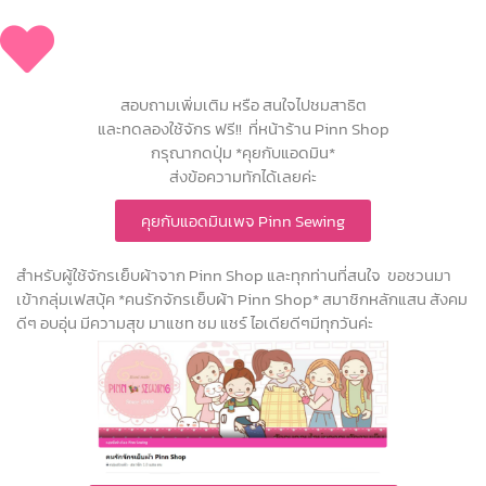
สอบถามเพิ่มเติม หรือ สนใจไปชมสาธิต
และทดลองใช้จักร ฟรี!! ที่หน้าร้าน Pinn Shop
กรุณากดปุ่ม *คุยกับแอดมิน*
ส่งข้อความทักได้เลยค่ะ
คุยกับแอดมินเพจ Pinn Sewing
สำหรับผู้ใช้จักรเย็บผ้าจาก Pinn Shop และทุกท่านที่สนใจ ขอชวนมา
เข้ากลุ่มเฟสบุ้ค *คนรักจักรเย็บผ้า Pinn Shop* สมาชิกหลักแสน สังคม
ดีๆ อบอุ่น มีความสุข มาแชท ชม แชร์ ไอเดียดีๆมีทุกวันค่ะ