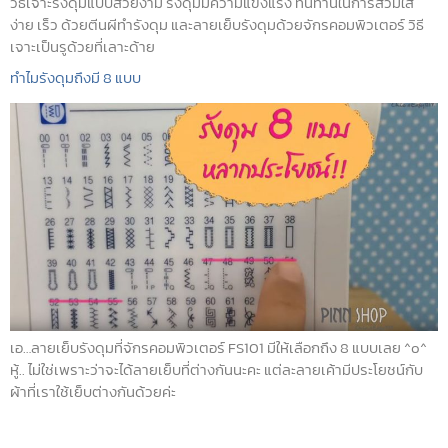
วิธีเจาะรังดุมแบบสวยงาม รังดุมมีความแข็งแรง ทนทานในการสวมใส่
ง่าย เร็ว ด้วยตีนผีทำรังดุม และลายเย็บรังดุมด้วยจักรคอมพิวเตอร์ วิธี
เจาะเป็นรูด้วยที่เลาะด้าย
ทำไมรังดุมถึงมี 8 แบบ
เอ…ลายเย็บรังดุมที่จักรคอมพิวเตอร์ FS101 มีให้เลือกถึง 8 แบบเลย ^o^
หู้.. ไม่ใช่เพราะว่าจะได้ลายเย็บที่ต่างกันนะคะ แต่ละลายเค้ามีประโยชน์กับ
ผ้าที่เราใช้เย็บต่างกันด้วยค่ะ