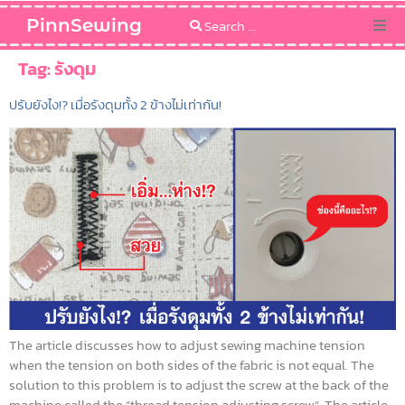
PinnSewing
Categories
Tag:
รังดุม
ปรับยังไง!? เมื่อรังดุมทั้ง 2 ข้างไม่เท่ากัน!
Blog
Sewing Pattern
The article discusses how to adjust sewing machine tension
when the tension on both sides of the fabric is not equal. The
solution to this problem is to adjust the screw at the back of the
machine called the “thread tension adjusting screw”. The article