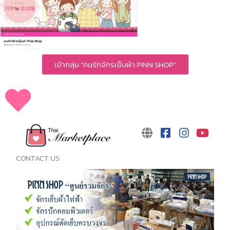
เข้ากลุ่ม “คนรักจักรเย็บผ้า PINN SHOP”
CONTACT US