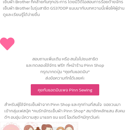
เย็บผ้า Brother ก็คล้ายกันทุกประการ โดยมีวิดีโอสอนการร้อยด้ายจักร
เย็บผ้า Brother ในรุ่นสาธิต GS3700P แนบมากับบทความนี้เพื่อให้ผู้อ่าน
ดูและเรียนรู้ได้ง่ายขึ้น
สอบถามเพิ่มเติม หรือ สนใจไปชมสาธิต
และทดลองใช้จักร ฟรี!! ที่หน้าร้าน Pinn Shop
กรุณากดปุ่ม *คุยกับแอดมิน*
ส่งข้อความทักได้เลยค่ะ
คุยกับแอดมินเพจ Pinn Sewing
สำหรับผู้ใช้จักรเย็บผ้าจาก Pinn Shop และทุกท่านที่สนใจ ขอชวนมา
เข้ากลุ่มเฟสบุ้ค *คนรักจักรเย็บผ้า Pinn Shop* สมาชิกหลักแสน สังคม
ดีๆ อบอุ่น มีความสุข มาแชท ชม แชร์ ไอเดียดีๆมีทุกวันค่ะ