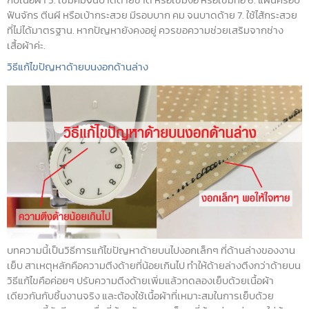
ฟันจักร ตีนผี หรือเบ้ากระสวย มีรอบบาก คม จนบาดด้าย 7. ใช้ไส้กระสวย
ที่ไม่ได้มาตรฐาน. หากปัญหายังคงอยู่ ควรขอความช่วยเสริมจากช่าง
เสื้อผ้าค่ะ.
วิธีแก้ไขปัญหาด้ายบนงอกด้านล่าง
บทความนี้เป็นวิธีการแก้ไขปัญหาด้ายบนไปงอกเล็กๆ ที่ด้านล่างของงาน
เย็บ สาเหตุหลักคือความตึงด้ายที่น้อยเกินไป ทำให้ด้ายล่างตึงกว่าด้ายบน
วิธีแก้ไขคือค่อยๆ ปรับความตึงด้ายเพิ่มแล้วทดลองเย็บด้วยเนื้อผ้า
เดียวกันกับชิ้นงานจริง และต้องใช้เนื้อผ้าที่เหมาะสมในการเย็บด้วย