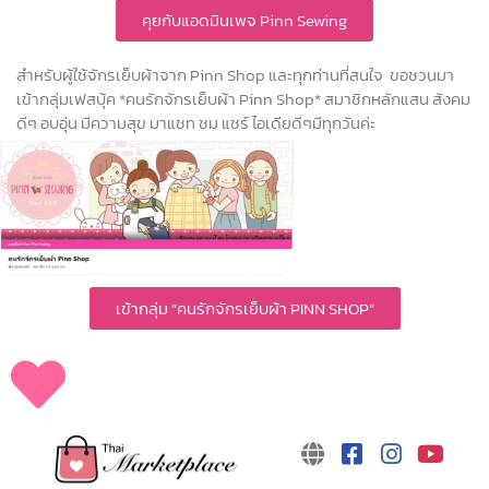
คุยกับแอดมินเพจ Pinn Sewing
สำหรับผู้ใช้จักรเย็บผ้าจาก Pinn Shop และทุกท่านที่สนใจ ขอชวนมา
เข้ากลุ่มเฟสบุ้ค *คนรักจักรเย็บผ้า Pinn Shop* สมาชิกหลักแสน สังคม
ดีๆ อบอุ่น มีความสุข มาแชท ชม แชร์ ไอเดียดีๆมีทุกวันค่ะ
เข้ากลุ่ม “คนรักจักรเย็บผ้า PINN SHOP”