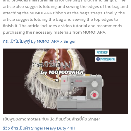
article also suggests folding and sewing the edges of the bag and
attaching the MOMOTARA ribbon as the bag’s straps. Finally, the
article suggests folding the bag and sewing the top edges to
finish it. The article includes a video tutorial and recommends
purchasing the necessary materials from MOMOTARA.
กระเป๋าโมโมพู่พู่ by MOMOTARA x Singer
เย็บพู่ของmomotara กับหนังเทียมด้วยจักรยี่ห้อ Singer
รีวิว จักรเย็บผ้า Singer Heavy Duty 4411