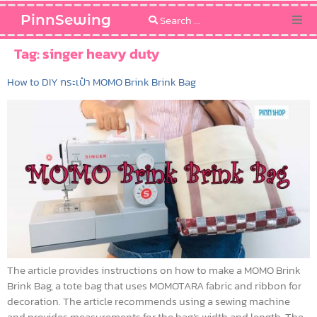
PinnSewing
Categories
Tag:
singer heavy duty
How to DIY กระเป๋า MOMO Brink Brink Bag
Blog
Sewing Pattern
The article provides instructions on how to make a MOMO Brink
Brink Bag, a tote bag that uses MOMOTARA fabric and ribbon for
decoration. The article recommends using a sewing machine
and provides measurements for the bag’s width and length. The