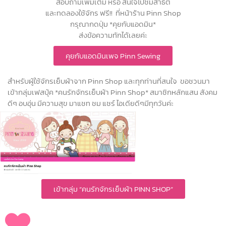
สอบถามเพิ่มเติม หรือ สนใจไปชมสาธิต
และทดลองใช้จักร ฟรี!! ที่หน้าร้าน Pinn Shop
กรุณากดปุ่ม *คุยกับแอดมิน*
ส่งข้อความทักได้เลยค่ะ
คุยกับแอดมินเพจ Pinn Sewing
สำหรับผู้ใช้จักรเย็บผ้าจาก Pinn Shop และทุกท่านที่สนใจ ขอชวนมา
เข้ากลุ่มเฟสบุ้ค *คนรักจักรเย็บผ้า Pinn Shop* สมาชิกหลักแสน สังคม
ดีๆ อบอุ่น มีความสุข มาแชท ชม แชร์ ไอเดียดีๆมีทุกวันค่ะ
เข้ากลุ่ม “คนรักจักรเย็บผ้า PINN SHOP”