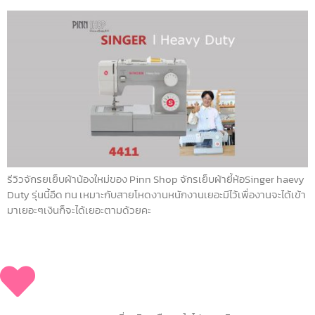
รีวิวจักรยเย็บผ้าน้องใหม่ของ Pinn Shop จักรเย็บผ้ายี้ห้อSinger haevy
Duty รุ่นนี้อึด ทน เหมาะกับสายโหดงานหนักงานเยอะมีไว้เพื่องานจะได้เข้า
มาเยอะๆเงินก็จะได้เยอะตามด้วยคะ