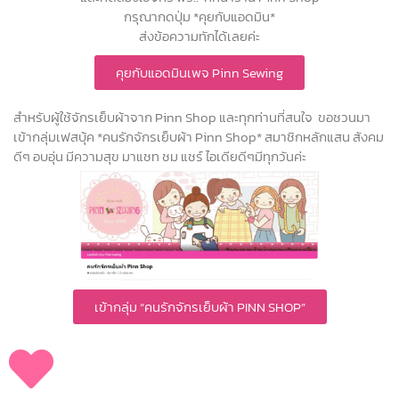
กรุณากดปุ่ม *คุยกับแอดมิน*
ส่งข้อความทักได้เลยค่ะ
คุยกับแอดมินเพจ Pinn Sewing
สำหรับผู้ใช้จักรเย็บผ้าจาก Pinn Shop และทุกท่านที่สนใจ ขอชวนมา
เข้ากลุ่มเฟสบุ้ค *คนรักจักรเย็บผ้า Pinn Shop* สมาชิกหลักแสน สังคม
ดีๆ อบอุ่น มีความสุข มาแชท ชม แชร์ ไอเดียดีๆมีทุกวันค่ะ
เข้ากลุ่ม “คนรักจักรเย็บผ้า PINN SHOP”