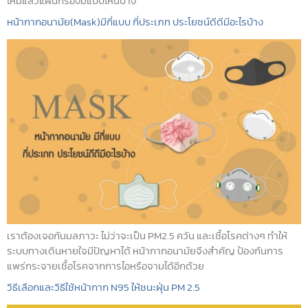
ไหมแล้วแผ่นกรองมีแบบไหนบ้าง
หน้ากากอนามัย(Mask)มีกี่แบบ กี่ประเภท ประโยชน์ดีดีมีอะไรบ้าง
เราต้องเจอกันมลภาวะ ไม่ว่าจะเป็น PM2.5 ควัน และเชื้อโรคต่างๆ ทำให้
ระบบทางเดินหายใจมีปัญหาได้ หน้ากากอนามัยจึงสำคัญ ป้องกันการ
แพร่กระจายเชื้อโรคจากการไอหรือจามได้อีกด้วย
วิธีเลือกและวิธีใช้หน้ากาก N95 ให้ชนะฝุ่น PM 2.5